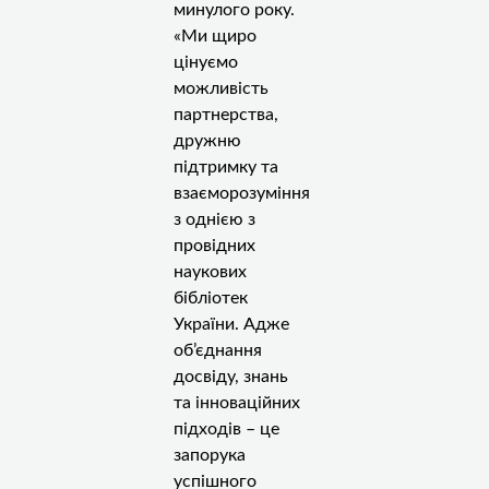
минулого року.
«Ми щиро
цінуємо
можливість
партнерства,
дружню
підтримку та
взаєморозуміння
з однією з
провідних
наукових
бібліотек
України. Адже
об’єднання
досвіду, знань
та інноваційних
підходів – це
запорука
успішного