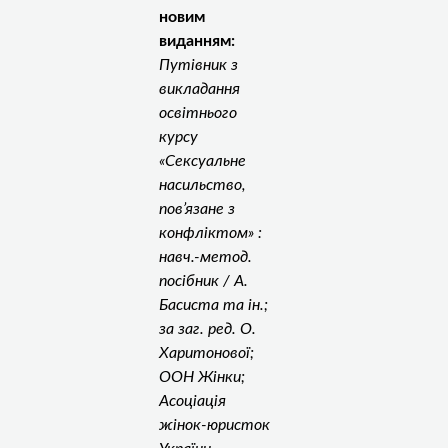
новим
виданням:
Путівник з
викладання
освітнього
курсу
«Сексуальне
насильство,
пов’язане з
конфліктом» :
навч.-метод.
посібник / А.
Басиста та ін.;
за заг. ред. О.
Харитонової;
ООН Жінки;
Асоціація
жінок-юристок