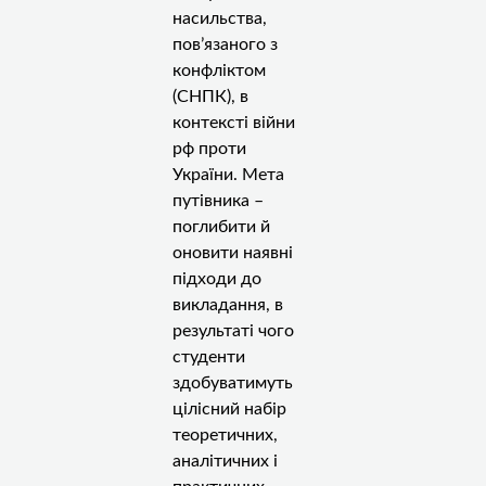
насильства,
повʼязаного з
конфліктом
(СНПК), в
контексті війни
рф проти
України. Мета
путівника –
поглибити й
оновити наявні
підходи до
викладання, в
результаті чого
студенти
здобуватимуть
цілісний набір
теоретичних,
аналітичних і