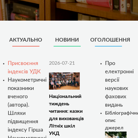
АКТУАЛЬНО
НОВИНИ
ОГОЛОШЕННЯ
Присвоєння
2026-07-21
Про
індексів УДК
електронні
Наукометричні
версії
показники
наукових
вченого
фахових
Національний
тиждень
(автора).
видань
читання: казки
Шляхи
Бібліографічн
для вихованців
опис
підвищення
Літніх шкіл
джерел
індексу Гірша
УКД