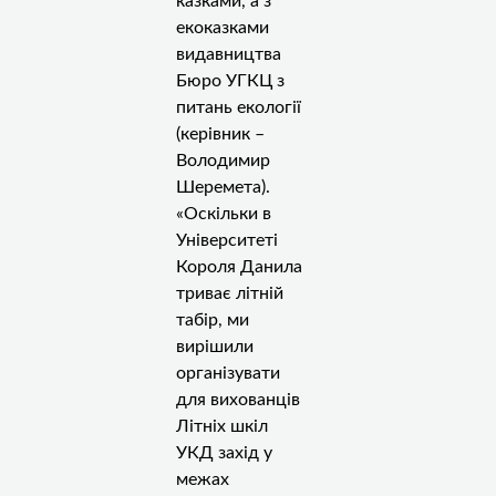
казками, а з
екоказками
видавництва
Бюро УГКЦ з
питань екології
(керівник –
Володимир
Шеремета).
«Оскільки в
Університеті
Короля Данила
триває літній
табір, ми
вирішили
організувати
для вихованців
Літніх шкіл
УКД захід у
межах