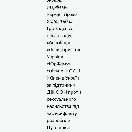
України
«ЮрФем».
Харків : Право,
2026. 180 с.
Громадська
організація
«Асоціація
жінок-юристок
України
«ЮрФем»»
спільно із ООН
Жінки в Україні
за підтримки
Дій ООН проти
сексуального
насильства під
час конфлікту
розробили
Путівник з