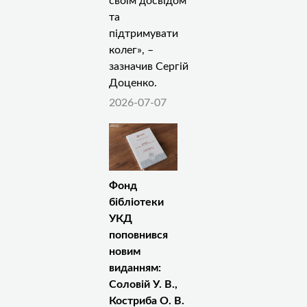
своїм досвідом
та
підтримувати
колег», –
зазначив Сергій
Доценко.
2026-07-07
Фонд
бібліотеки
УКД
поповнився
новим
виданням:
Соловій У. В.,
Костриба О. В.