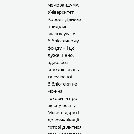
меморандуму.
Університет
Короля Данила
приділяє
значну увагу
бібліотечному
фонду – і це
дуже цінно,
адже без
книжок, знань
та сучасної
бібліотеки не
можна
говорити про
якісну освіту.
Ми ж відкриті
до комунікації і
готові ділитися