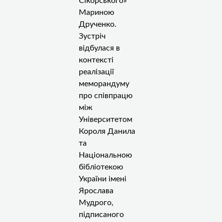
Сікорського»
Мариною
Друченко.
Зустріч
відбулася в
контексті
реалізації
меморандуму
про співпрацю
між
Університетом
Короля Данила
та
Національною
бібліотекою
України імені
Ярослава
Мудрого,
підписаного