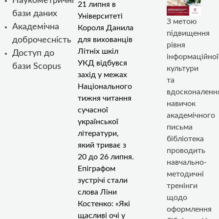
Наукометричні
21 липня в
бази даних
Університеті
З метою
Академічна
Короля Данила
підвищення
доброчесність
для вихованців
рівня
Літніх шкіл
Доступ до
інформаційної
УКД відбувся
бази Scopus
культури
захід у межах
та
Національного
вдосконаленн
тижня читання
навичок
сучасної
академічного
української
письма
літератури,
бібліотека
який триває з
проводить
20 до 26 липня.
навчально-
Епіграфом
методичні
зустрічі стали
тренінги
слова Ліни
щодо
Костенко: «Які
оформлення
щасливі очі у