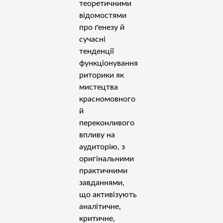
теоретичними
відомостями
про ґенезу й
сучасні
тенденції
функціонування
риторики як
мистецтва
красномовного
й
переконливого
впливу на
аудиторію, з
оригінальними
практичними
завданнями,
що активізують
аналітичне,
критичне,