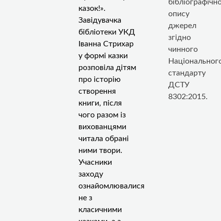
бібліографічн
казок!».
опису
Завідувачка
джерел
бібліотеки УКД
згідно
Іванна Стрихар
чинного
у формі казки
Національног
розповіла дітям
стандарту
про історію
ДСТУ
створення
8302:2015.
книги, після
чого разом із
вихованцями
читала обрані
ними твори.
Учасники
заходу
ознайомлювалися
не з
класичними