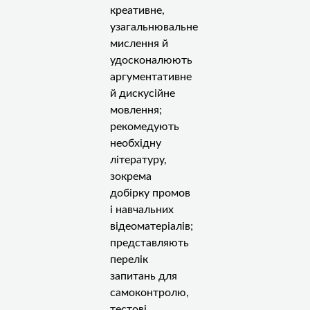
креативне,
узагальнювальне
мислення й
удосконалюють
аргументативне
й дискусійне
мовлення;
рекомедують
необхідну
літературу,
зокрема
добірку промов
і навчальних
відеоматеріалів;
представляють
перелік
запитань для
самоконтролю,
тестові